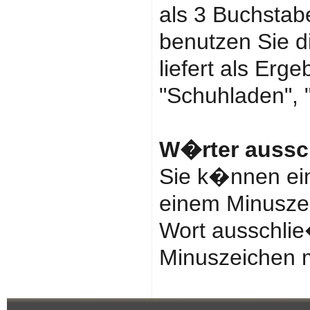
als 3 Buchstab
benutzen Sie d
liefert als Erge
"Schuhladen",
W�rter aussc
Sie k�nnen ein
einem Minuszei
Wort ausschli
Minuszeichen m