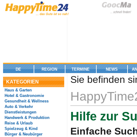
DE
REGION
TERMINE
NEWS
A
Sie befinden si
KATEGORIEN
Haus & Garten
HappyTime2
Hotel & Gastronomie
Gesundheit & Wellness
Auto & Verkehr
Hilfe zur S
Dienstleistungen
Handwerk & Produktion
Reise & Urlaub
Einfache Suc
Spielzeug & Kind
Bürger & Neubürger