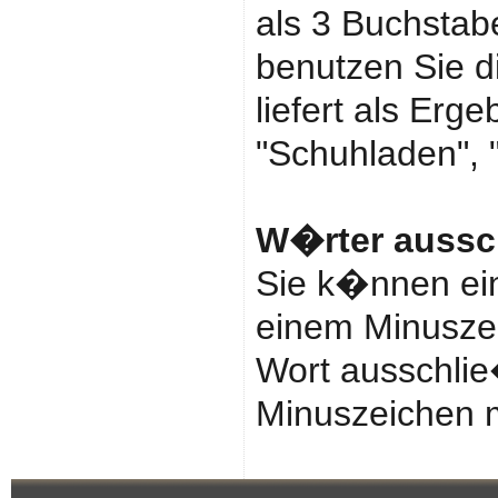
als 3 Buchstab
benutzen Sie d
liefert als Erge
"Schuhladen",
W�rter aussc
Sie k�nnen ein
einem Minuszei
Wort ausschli
Minuszeichen m