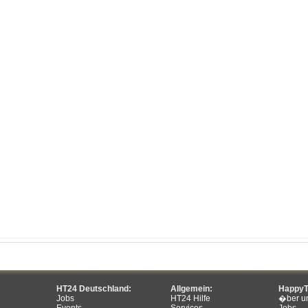
HT24 Deutschland:
Allgemein:
HappyT
Jobs
HT24 Hilfe
�ber u
Events
Services
Jobs