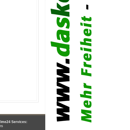
ime24 Services:
ns