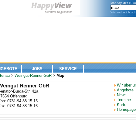
Monday, der 10 A
Wie suche ich rich
NGEBOTE
JOBS
SERVICE
tenau
>
Weingut-Renner-GbR
> Map
Weingut Renner GbR
Wir über u
Angebote
enator-Burda-Str. 41a
News
77654 Offenburg
Termine
Fon: 0781-94 88 15 15
Karte
Fax: 0781-94 88 15 16
Homepage