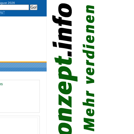
ugust 2026
tig?
ns