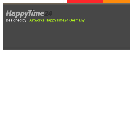
DIEBOX lädt am
Gelbe Füße,
29. August zu
schwarzer Körp
Flohmarkt im
Die Asiatische
Designed by:
Artworks HappyTime24 Germany
Selfstorage ein,
Hornisse ist in 
Erlöse gehen an die
Ortenau
Tierherberge
angekommen
Offenburg