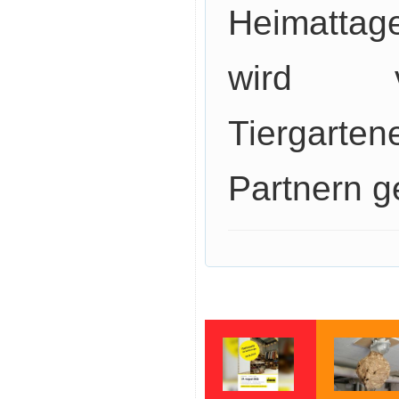
Heimattag
wird v
Tiergart
Partnern g