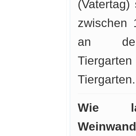
(Vatertag) s
zwischen 
an der
Tiergart
Tiergarten.
Wie l
Weinw