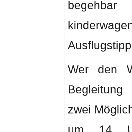
bege
kinderwa
Ausflugstipp
Wer den W
Begleitung
zwei Möglic
um 14 Uh