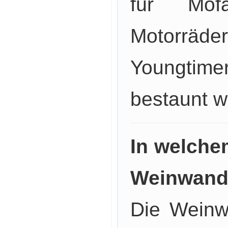
für Mof
Motorräd
Youngti
bestaunt w
In welche
Weinwande
Die Weinwa