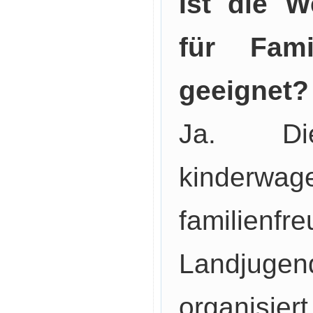
Ist die 
für Fami
geeignet?
Ja. Di
kinderw
familie
Landjug
organisier