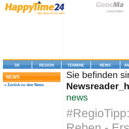
DE
REGION
TERMINE
NEWS
A
Sie befinden si
NEWS
Newsreader_h
« Zurück zu den News
news
#RegioTipp:
Reben - Er