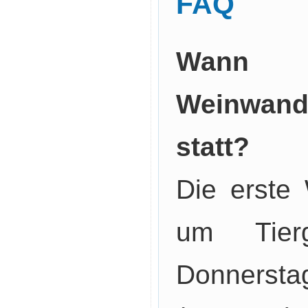
FAQ
Wann 
Weinwande
statt?
Die erste
um Tier
Donnerst