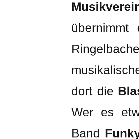
Musikve
übernimmt 
Ringelba
musikalisc
dort die
Bla
Wer es etw
Band
Funky