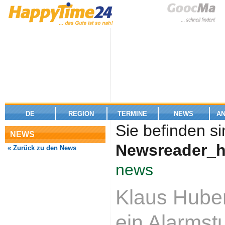
DE
REGION
TERMINE
NEWS
A
Sie befinden si
NEWS
Newsreader_h
« Zurück zu den News
news
Klaus Huber
ein Alarmst