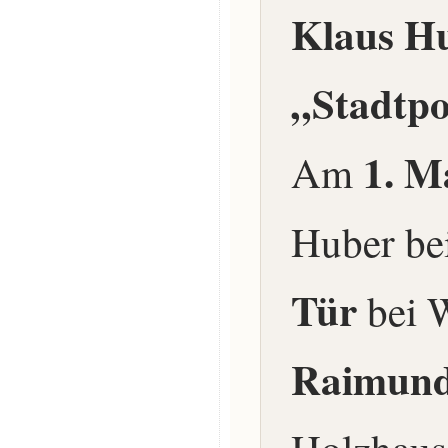
Klaus Hu
„Stadtpo
1. M
Am
Huber b
Tür
bei 
Raimund