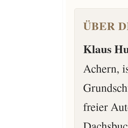
ÜBER D
Klaus H
Achern, is
Grundschu
freier Au
Dachsbuck