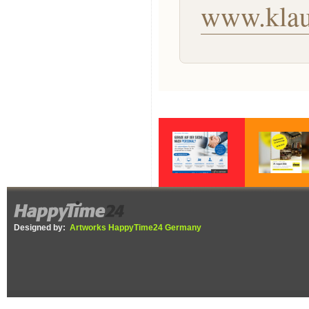
www.klau
Personalsuche ?
DIEBOX lädt a
29. August zu
Flohmarkt im
Designed by:
Artworks HappyTime24 Germany
Selfstorage ein,
Erlöse gehen an
Tierherberge
Offenburg