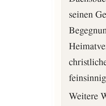
seinen Ge
Begegnun
Heimatve
christlic
feinsinn
Weitere 