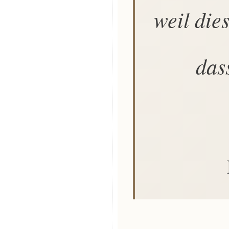
weil die
dass