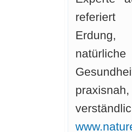
referier
Erdung,
natürliche
Gesundh
praxisn
verständli
www.natur