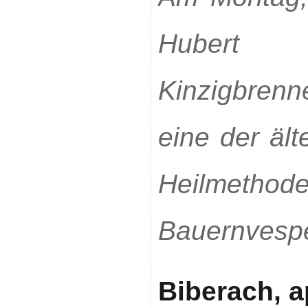
Hubert
Kinzigbren
eine der ält
Heilmetho
Bauernvespe
Biberach, 