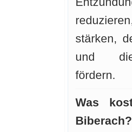
Entzündun
reduziere
stärken, d
und die 
fördern.
Was kost
Biberach?