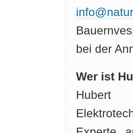
info@natu
Bauernvesp
bei der An
Wer ist H
Huber
Elektrote
Experte a