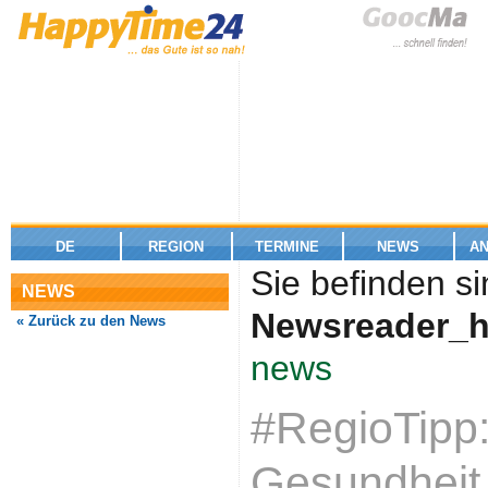
DE
REGION
TERMINE
NEWS
A
Sie befinden si
NEWS
Newsreader_h
« Zurück zu den News
news
#RegioTipp:
Gesundheit 