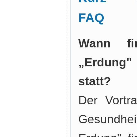
FAQ
Wann fi
„Erdung"
statt?
Der Vortr
Gesundhe