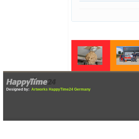
Gelbe Füße,
Wenn jede Minu
schwarzer Körper –
zählt – Fünf Ja
Die Asiatische
Helfer vor Ort b
Designed by:
Artworks HappyTime24 Germany
Hornisse ist in der
DRK Ettenheim
Ortenau
angekommen