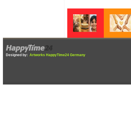
Neue Projekte,
Jahresrückblick
neue Partner, neue
2025: Momos
Hoffnung
Kinder e.V.
Designed by:
Artworks HappyTime24 Germany