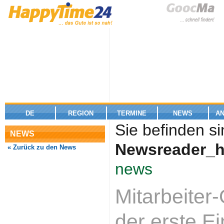
DE
REGION
TERMINE
NEWS
A
Sie befinden si
NEWS
Newsreader_h
« Zurück zu den News
news
Mitarbeite
der erste E