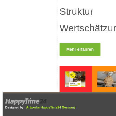
Struktu
Wertschätzu
Mehr erfahren
DIEBOX lädt am
Gelbe Füße,
29. August zu
schwarzer Körp
Flohmarkt im
Die Asiatische
Designed by:
Artworks HappyTime24 Germany
Selfstorage ein,
Hornisse ist in 
Erlöse gehen an die
Ortenau