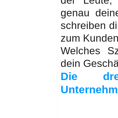
der Leute,
genau dein
schreiben di
zum Kunden
Welches Sz
dein Geschä
Die dre
Unternehm
Fehler 1:
statt Zielg