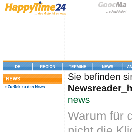
DE
REGION
TERMINE
NEWS
A
Sie befinden si
NEWS
Newsreader_h
« Zurück zu den News
news
Warum für 
nicht die K