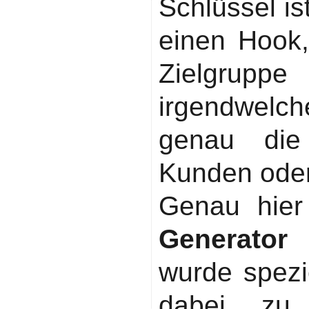
Schlüssel is
einen Hook,
Zielgruppe 
irgendwelc
genau die
Kunden oder
Genau hie
Generator
i
wurde spezie
dabei zu