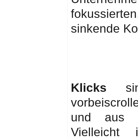
fokussiert
sinkende Ko
Der Unters
und
Zielgruppe
Klicks
sin
vorbeiscrol
und aus Ne
Vielleicht