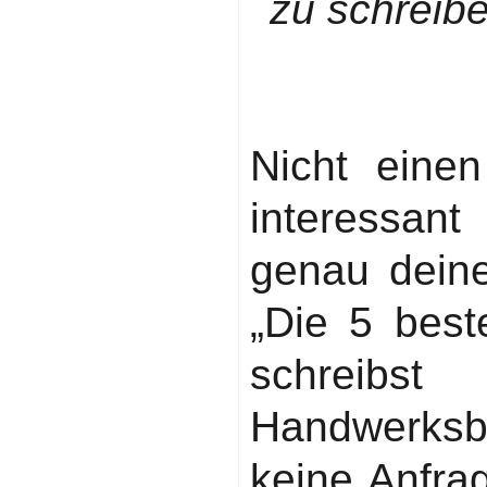
zu schreiben
Schritt 2:
der diese Zi
Nicht eine
interessant
genau deine 
„Die 5 best
schreibs
Handwerksb
keine Anfr