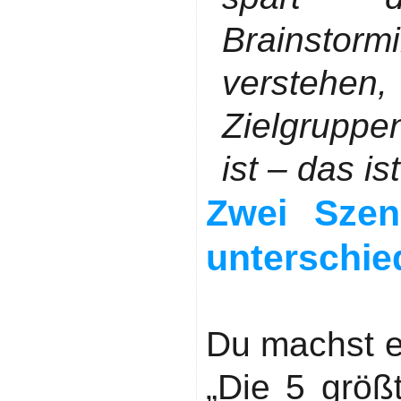
Brainstorm
verst
Zielgruppe
ist – das i
Zwei Szen
unterschie
Szenario 1:
Du machst e
„Die 5 größ