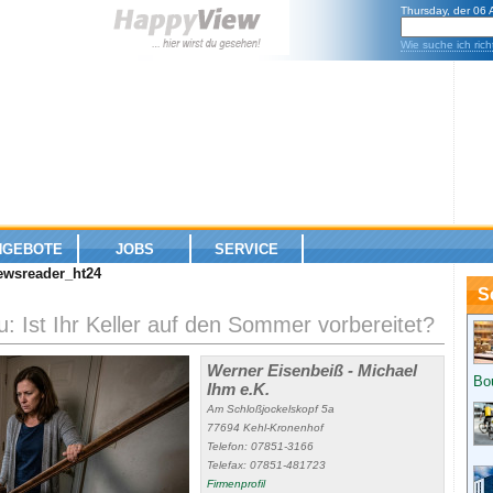
Thursday, der 06
Wie suche ich rich
NGEBOTE
JOBS
SERVICE
wsreader_ht24
S
: Ist Ihr Keller auf den Sommer vorbereitet?
Werner Eisenbeiß - Michael
Bo
Ihm e.K.
Am Schloßjockelskopf 5a
77694 Kehl-Kronenhof
Telefon: 07851-3166
Telefax: 07851-481723
Firmenprofil