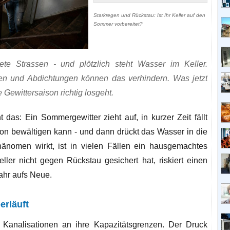
Starkregen und Rückstau: Ist Ihr Keller auf den
Sommer vorbereitet?
utete Strassen - und plötzlich steht Wasser im Keller.
n und Abdichtungen können das verhindern. Was jetzt
e Gewittersaison richtig losgeht.
 das: Ein Sommergewitter zieht auf, in kurzer Zeit fällt
on bewältigen kann - und dann drückt das Wasser in die
änomen wirkt, ist in vielen Fällen ein hausgemachtes
ler nicht gegen Rückstau gesichert hat, riskiert einen
Jahr aufs Neue.
erläuft
 Kanalisationen an ihre Kapazitätsgrenzen. Der Druck