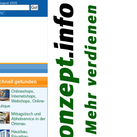
 August 2026
tig?
chnell gefunden
Onlineshops,
Internetshops,
Webshops, Online-
utique
Mittagstisch und
Abholservice in der
Ortenau
Hausbau,
Privatbau,