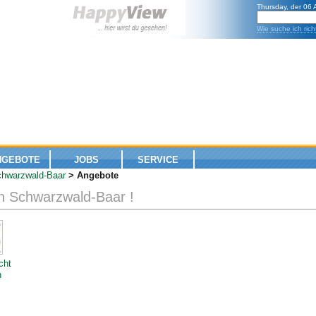
Thursday, der 06
Wie suche ich rich
NGEBOTE
JOBS
SERVICE
hwarzwald-Baar
> Angebote
n Schwarzwald-Baar !
cht
n