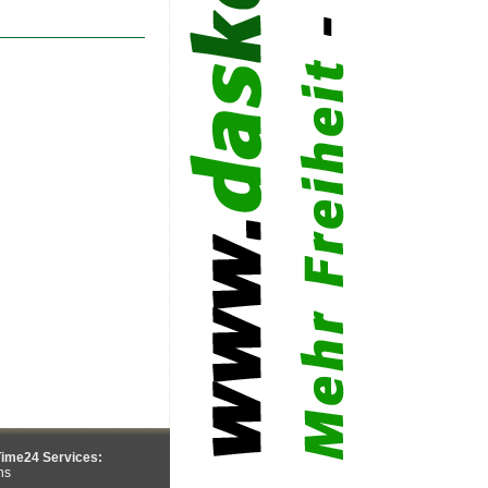
ime24 Services:
ns