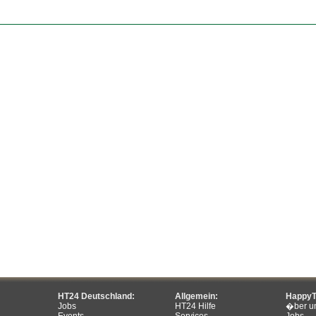
HT24 Deutschland:
Allgemein:
HappyT
Jobs
HT24 Hilfe
�ber u
Events
Services
Jobs