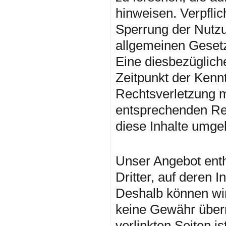
hinweisen. Verpfli
Sperrung der Nutz
allgemeinen Gesetz
Eine diesbezüglich
Zeitpunkt der Kennt
Rechtsverletzung 
entsprechenden Re
diese Inhalte umge
Haftung für Li
Unser Angebot enth
Dritter, auf deren I
Deshalb können wir
keine Gewähr übern
verlinkten Seiten is