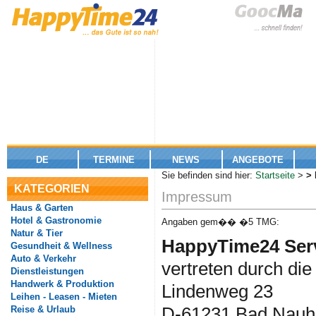
DE
TERMINE
NEWS
ANGEBOTE
Sie befinden sind hier:
Startseite
>
>
KATEGORIEN
Impressum
Haus & Garten
Hotel & Gastronomie
Angaben gem�� �5 TMG:
Natur & Tier
HappyTime24 Ser
Gesundheit & Wellness
Auto & Verkehr
vertreten durch di
Dienstleistungen
Handwerk & Produktion
Lindenweg 23
Leihen - Leasen - Mieten
D-61231 Bad Nauh
Reise & Urlaub