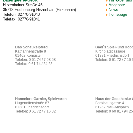
Bädergalerie-Georg
Wir �ber uns
Hirzenhainer Straße 45
Angebote
35713 Eschenburg-Hirzenhain (Hirzenhain)
News
Telefon: 02770-91040
Homepage
Telefax: 02770-91041
Das Schaukelpferd
Gadi´s Spiel- und Hob
Katharinenstraße 8
Kirchplatzpassage
61462 Königstein
61381 Friedrichsdorf
Telefon: 0 61 74 / 7 98 58
Telefon: 0 61 72 / 7 16 
Telefax: 0 61 74 / 24 23
Hannelore Garnier, Spielwaren
Haus der Geschenke 
Hugenottenstraße 87
Backhausgasse 4
61381 Friedrichsdorf
61267 Neu-Anspach
Telefon: 0 61 72 / 7 16 32
Telefon: 0 60 81 / 94 25