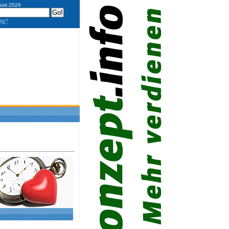
gust 2026
tig?