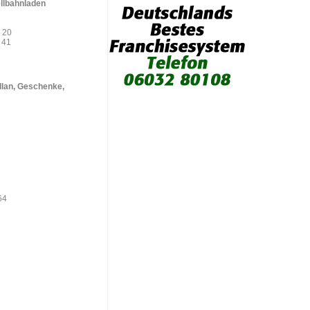
llbahnladen
9 20
9 41
llan, Geschenke,
64