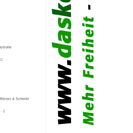
bytruhe
32
Wörner & Schmitt
 - 0