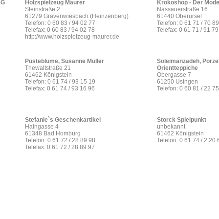
HG
Holzspielzeug Maurer
Krokoshop - Der Mode
Steinstraße 2
Nassauerstraße 16
61279 Grävenwiesbach (Heinzenberg)
61440 Oberursel
Telefon: 0 60 83 / 94 02 77
Telefon: 0 61 71 / 70 8
Telefax: 0 60 83 / 94 02 78
Telefax: 0 61 71 / 91 7
http://www.holzspielzeug-maurer.de
Pusteblume, Susanne Müller
Soleimanzadeh, Porze
Thewaltstraße 21
Orientteppiche
61462 Königstein
Obergasse 7
Telefon: 0 61 74 / 93 15 19
61250 Usingen
Telefax: 0 61 74 / 93 16 96
Telefon: 0 60 81 / 22 75
Stefanie`s Geschenkartikel
Storck Spielpunkt
Haingasse 4
unbekannt
61348 Bad Homburg
61462 Königstein
Telefon: 0 61 72 / 28 89 98
Telefon: 0 61 74 / 2 20 
Telefax: 0 61 72 / 28 89 97