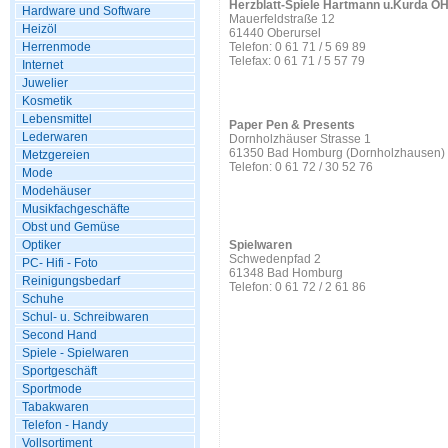
Herzblatt-Spiele Hartmann u.Kurda O
Hardware und Software
Mauerfeldstraße 12
Heizöl
61440 Oberursel
Herrenmode
Telefon: 0 61 71 / 5 69 89
Telefax: 0 61 71 / 5 57 79
Internet
Juwelier
Kosmetik
Lebensmittel
Paper Pen & Presents
Lederwaren
Dornholzhäuser Strasse 1
61350 Bad Homburg (Dornholzhausen)
Metzgereien
Telefon: 0 61 72 / 30 52 76
Mode
Modehäuser
Musikfachgeschäfte
Obst und Gemüse
Optiker
Spielwaren
Schwedenpfad 2
PC- Hifi - Foto
61348 Bad Homburg
Reinigungsbedarf
Telefon: 0 61 72 / 2 61 86
Schuhe
Schul- u. Schreibwaren
Second Hand
Spiele - Spielwaren
Sportgeschäft
Sportmode
Tabakwaren
Telefon - Handy
Vollsortiment