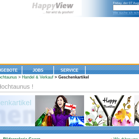
Friday, der 07 Au
Wie suche ich rich
NGEBOTE
JOBS
SERVICE
chtaunus
>
Handel & Verkauf
> Geschenkartikel
Hochtaunus !
enkartikel