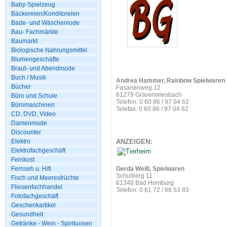
Baby-Spielzeug
Bäckereien/Konditoreien
Bade- und Wäschemode
Bau- Fachmärkte
Baumarkt
Biologische Nahrungsmittel
Blumengeschäfte
Braut- und Abendmode
Buch / Musik
Andrea Hammer, Rainbow Spielwaren
Bücher
Fasanenweg 12
61279 Grävenwiesbach
Büro und Schule
Telefon: 0 60 86 / 97 04 62
Büromaschinen
Telefax: 0 60 86 / 97 04 62
CD, DVD, Video
Damenmode
Discounter
Elektro
ANZEIGEN:
Elektrofachgeschäft
Feinkost
Fernseh u. Hifi
Gerda Weiß, Spielwaren
Schulberg 11
Fisch und Meeresfrüchte
61348 Bad Homburg
Fliesenfachhandel
Telefon: 0 61 72 / 68 53 83
Fotofachgeschäft
Geschenkartikel
Gesundheit
Getränke - Wein - Spirituosen