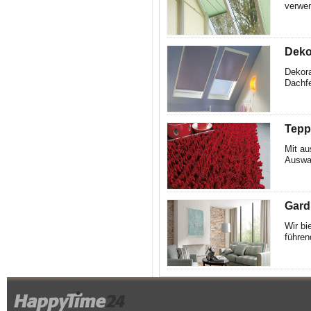
verwen
Deko
Dekora
Dachfe
Tepp
Mit au
Auswah
Gard
Wir bi
führen