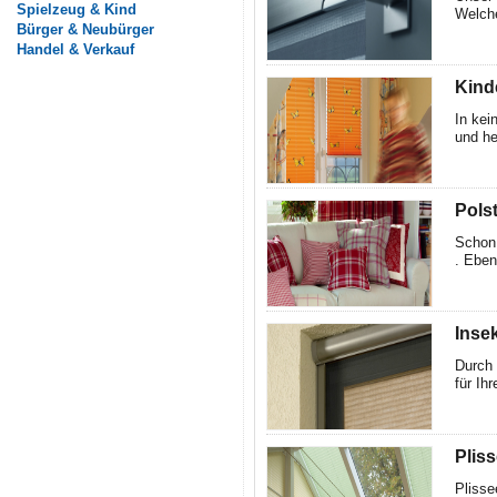
Spielzeug & Kind
Welche
Bürger & Neubürger
Handel & Verkauf
Kind
In kei
und he
Pols
Schon 
. Eben
Inse
Durch 
für Ih
Plis
Plisse