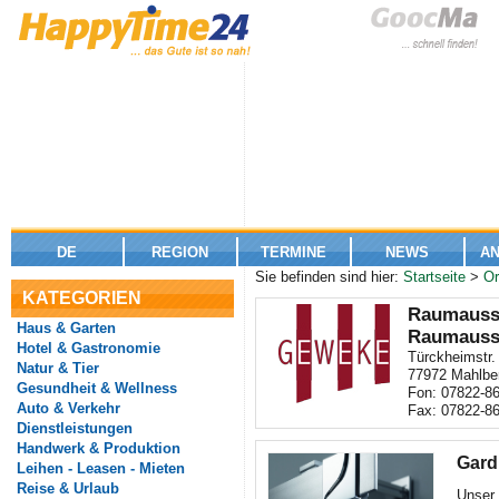
DE
REGION
TERMINE
NEWS
A
Sie befinden sind hier:
Startseite
>
Or
KATEGORIEN
Raumausst
Haus & Garten
Raumausst
Hotel & Gastronomie
Türckheimstr.
Natur & Tier
77972 Mahlbe
Gesundheit & Wellness
Fon: 07822-8
Auto & Verkehr
Fax: 07822-8
Dienstleistungen
Handwerk & Produktion
Gard
Leihen - Leasen - Mieten
Reise & Urlaub
Unser 