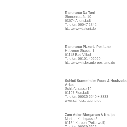
Ristorante Da Toni
Siemenstraße 10
63674 Altenstadt
Telefon: 06047 1342
http://www.datoni.de
Ristorante Pizzeria Positano
Huizener Strasse 1
61118 Bad Vilbel
Telefon: 06101 406969
http://www.ristorante-positano.de
Schloß Stammheim Feste & Hochzeits
Arias
Schloßstrasse 19
61197 Florstadt
Telefon: 06035 6540 + 8833
www.schlosstrauung.de
Zum Adler Biergarten & Kneipe
Martins-Kirchgasse 8
61184 Karben (Petterweil)
Telefon: 06039 5525