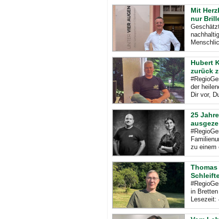
Mit Herz
nur Bril
Geschätzt
nachhalti
Menschlic
Hubert 
zurück 
#RegioGes
der heile
Dir vor, 
25 Jahr
ausgeze
#RegioGes
Familienu
zu einem 
Thomas 
Schleift
#RegioGes
in Brette
Lesezeit: