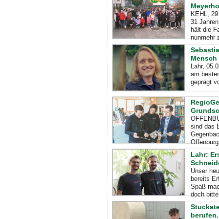
Meyerho
KEHL, 29.
31 Jahren
hält die 
nunmehr 
Sebastia
Mensch 
Lahr, 05.
am besten
geprägt v
RegioGes
Grundsch
OFFENBUR
sind das 
Gegenbach
Offenbur
Lahr: Er
Schneid
Unser heu
bereits E
Spaß mach
doch bitte
Stuckat
berufen.