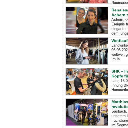
Raumauss
Renaiss
Achern 
Achern, 0
Ereignis 
eleganter
dem jung
Wettlauf
Landwirts
06.05.202
weltweit g
Im lä
SHK – I
Köpfe fü
Lahr, 16.
Innung Bl
Hanauerla
Matthia
revoluti
Sasbach, 
unserem i
fruchtbar
im Segme