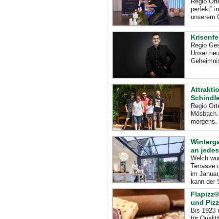
Regio Ort
perfekt” 
unserem G
Krisenf
Regio Ges
Unser heu
Geheimnis
Attrakti
Schindle
Regio Ort
Mösbach. 
morgens. 
Winterg
an jedes
Welch wun
Terrasse d
im Januar
kann der 
Flapizz
und Piz
Bis 1923 
für Quali