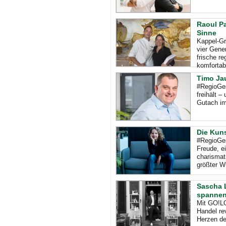
Raoul Pa
Sinne
Kappel-Gr
vier Gene
frische r
komfortabe
Timo Ja
#RegioGe
freihält 
Gutach im
Die Kuns
#RegioGes
Freude, e
charismat
größter 
Sascha L
spannen
Mit GO!LO
Handel re
Herzen de