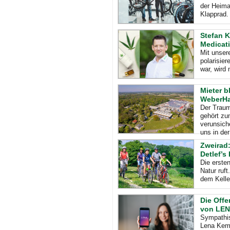
der Heima
Klapprad. 
Stefan K
Medicati
Mit unser
polarisie
war, wird 
Mieter b
WeberHa
Der Traum
gehört zu
verunsich
uns in de
Zweirad:
Detlef’s
Die ersten
Natur ruft
dem Kelle
Die Offe
von LEN
Sympathis
Lena Kemp