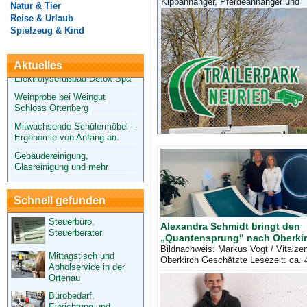
Kippanhänger, Pferdeanhänger und
Natur & Tier
Wunschfigur
Reise & Urlaub
Das energetisierende
Spielzeug & Kind
Elektrolysefußbad Detox Spa
Weinprobe bei Weingut
Aktuelles
Schloss Ortenberg
Mitwachsende Schülermöbel -
Ergonomie von Anfang an.
Gebäudereinigung,
Glasreinigung und mehr
Der erfolgreiche Weg zu deiner
Wunschfigur
Das energetisierende
Elektrolysefußbad Detox Spa
Schnell gefunden
Steuerbüro,
Alexandra Schmidt bringt den
Steuerberater
„Quantensprung" nach Oberki
Bildnachweis: Markus Vogt / Vitalze
Mittagstisch und
Oberkirch Geschätzte Lesezeit: ca. 
Abholservice in der
Minuten. Von Andreas Peter Geng (a
Ortenau
schon mal das Gef&
Bürobedarf,
Einrichtung und