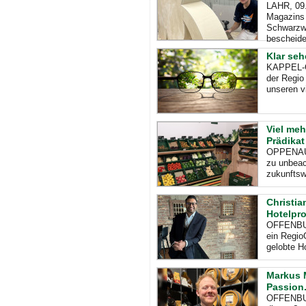
LAHR, 09.
Magazins 
Schwarzwä
bescheide
Klar seh
KAPPEL-G
der Regio
unseren v
Viel meh
Prädikat
OPPENAU, 
zu unbeac
zukunftswe
Christia
Hotelpro
OFFENBURG
ein Regio
gelobte H
Markus 
Passion
OFFENBURG