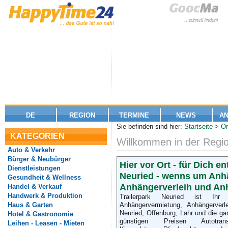
DE
REGION
TERMINE
NEWS
A
Sie befinden sind hier:
Startseite
>
Or
KATEGORIEN
Willkommen in der Regio
Auto & Verkehr
Bürger & Neubürger
Hier vor Ort - für Dich en
Dienstleistungen
Neuried - wenns um Anh
Gesundheit & Wellness
Mitwachsende Schülermöbel -
Anhängerverleih und An
Handel & Verkauf
Ergonomie von Anfang an.
Handwerk & Produktion
Trailerpark Neuried ist Ihr 
Gebäudereinigung,
Haus & Garten
Anhängervermietung, Anhängerverl
Glasreinigung und mehr
Neuried, Offenburg, Lahr und die g
Hotel & Gastronomie
günstigen Preisen Autotransp
Leihen - Leasen - Mieten
Der erfolgreiche Weg zu deiner