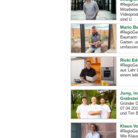
#RegioGes
Mitarbeit
Videoprodu
sind U
Mario B
#RegioGe
Baumann G
Garten- u
umfassen
Ricki E
#RegioGes
aus Lahr 
einem leb
Jung, in
Grabstei
Gründer D
07.04.202
und Tim B
Klaus Vo
#RegioGes
Wie Klaus