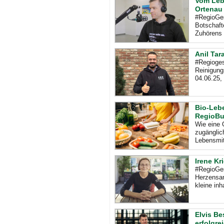
Vom Lebe
Ortenau
#RegioGes
Botschaft
Zuhörens 
Anil Tar
#Regioges
Reinigung
04.06.25,
Bio-Lebe
RegioB
Wie eine 
zugänglic
Lebensmit
Irene Kr
#RegioGes
Herzensan
kleine in
Elvis Be
erfolgre