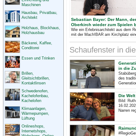
Maschinen
Hausbau, Privatbau,
Architekt
Sebastian Bayer: Der Mann, de
Oberkirch wieder zum Spielen b
Holzhaus, Blockhaus,
Wie ein Erlebnisarchitekt aus dem R
Holzhausbau
mit der Mach!BAR am Kirchplatz ein
geschaffen hat, an dem Erwachsene 
Bäckerei, Kaffee,
Handy vergessen - und Kinder di
Conditorei
Schaufenster in di
Essen und Trinken
Generati
in die Z
Brillen,
Stabüberg
Gleitsichtbrillen,
des tradi
Kontaktlinsen
Generatio
Schwedenofen,
Die Welt
Kachelofenbau,
Kachelofen
Bild: Rut
16.02.202
Klimaanlagen,
Narren reg
Wärmepumpen,
Lüftung
Onlineshops,
Raimund 
Internetshops,
#RegioGes
Webshops, Online-