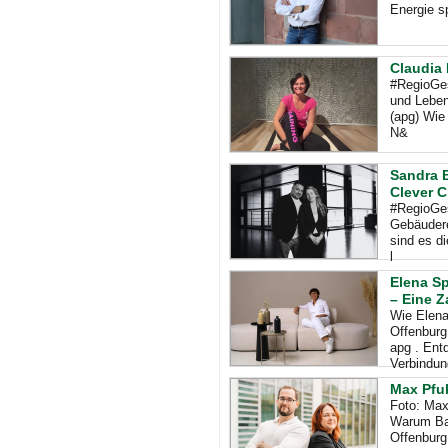
Energie sp
Claudia 
#RegioGes
und Leben
(apg) Wie
N&
Sandra B
Clever C
#RegioGes
Gebäudere
sind es d
l
Elena Sp
– Eine Z
Wie Elena
Offenburg
apg . Ent
Verbindun
Max Pfuh
Foto: Max
Warum Bau
Offenburg