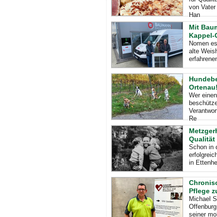
von Vater
Han
Mit Bau
Kappel-
Nomen est
alte Weish
erfahrene
Hundebes
Ortenau
Wer einen
beschütze
Verantwort
Re
Metzger
Qualität
Schon in 
erfolgreic
in Ettenhe
Chronis
Pflege z
Michael S
Offenburg
seiner mo