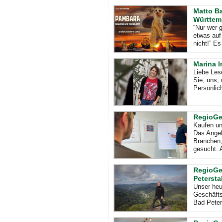
Matto B
Württem
“Nur wer 
etwas auf
nicht!” Es
Marina I
Liebe Les
Sie, uns,
Persönlic
RegioGe
Kaufen un
Das Angeb
Branchen,
gesucht. 
RegioGe
Petersta
Unser heu
Geschäfts
Bad Peters