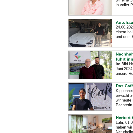
wir eine 
in voller 
Autohaus
24.06.202
einem hal
und dem K
Nachhal
führt in
Im Bild Ha
Juni 2024
unsere Re
Das Café
Kippenhei
erwacht z
wir heute
Pächterin
Herbert 
Lahr, 01.
haben wir
Naturheilp