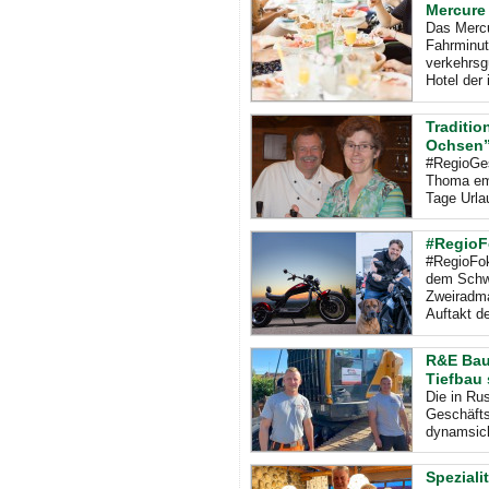
Mercure
Das Mercu
Fahrminut
verkehrsg
Hotel der 
Traditio
Ochsen” 
#RegioGes
Thoma emp
Tage Urlau
#RegioF
#RegioFok
dem Schwa
Zweiradma
Auftakt de
R&E Bau 
Tiefbau 
Die in Ru
Geschäfts
dynamsic
Speziali