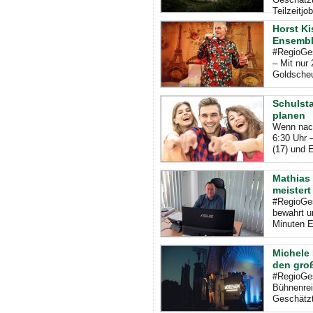
Teilzeitjob
Horst K
Ensembl
#RegioGes
– Mit nur
Goldscheu
Schulsta
planen
Wenn nach
6:30 Uhr 
(17) und E
Mathias 
meistert
#RegioGes
bewahrt u
Minuten E
Michele 
den gro
#RegioGes
Bühnenrei
Geschätzt