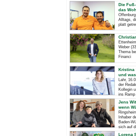
Die Fuß-
das Woh
Offenburg
Alltags, d
platt get
Christia
Ettenheim
Weber (33
Thema betr
Financi
Kristina
und was 
Lahr, 16.
der Redak
Kollegin u
ins Ramp
Jens Wit
wenn Wär
Ringsheim
Inhaber d
Baden-Wür
sich auf d
Lorena 