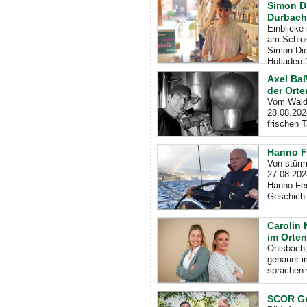
Simon Di
Durbach
Einblicke
am Schlos
Simon Die
Hofladen 
Axel Baß
der Ort
Vom Wald 
28.08.202
frischen T
Hanno F
Von stürm
27.08.202
Hanno Fec
Geschich
Carolin 
im Orten
Ohlsbach,
genauer i
sprachen w
SCOR Gm