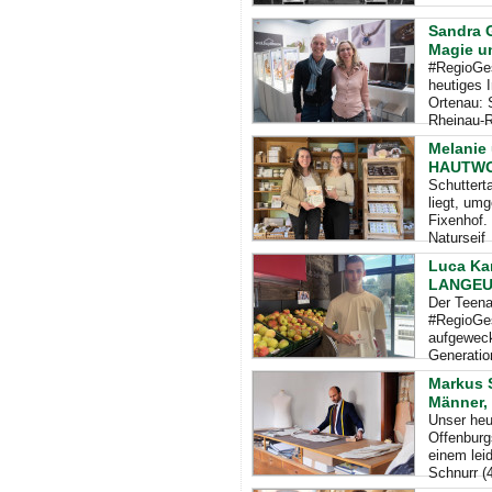
Sandra G
Magie u
#RegioGes
heutiges 
Ortenau: 
Rheinau-R
Melanie 
HAUTWOH
Schuttert
liegt, um
Fixenhof. 
Naturseif
Luca Ka
LANGE
Der Teena
#RegioGes
aufgeweck
Generatio
Markus S
Männer, 
Unser heut
Offenburgs
einem lei
Schnurr (