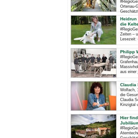
#RegioGes
Ortenau-G
Geschätzt
Heidrun 
die Kel
#RegioGes
Zeiten – 
Lesezeit:
Philipp 
#RegioGes
Grafenhaus
Massivhol
aus einer 
Claudia 
Wolfach, 1
die Gesun
Claudia S
Kinzigtal 
Hier fin
Jubiläu
#RegioGes
Atemtechn
Geschätzt