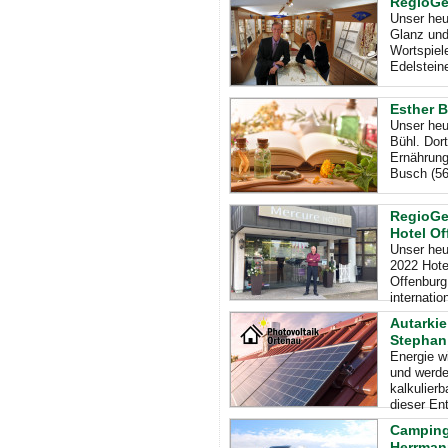
RegioGes
Unser heut
Glanz und
Wortspiel
Edelstein
Esther B
Unser heut
Bühl. Dort
Ernährung
Busch (56
RegioGe
Hotel O
Unser heu
2022 Hote
Offenburg
internatio
Autarki
Stephan
Energie w
und werde
kalkulier
dieser En
Camping
Herrman