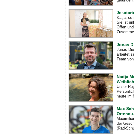
gefunden.
Jekatar
Katja, so 
Sie ist un
Offen und
Zusammen
Jonas Di
Jonas Die
arbeitet s
Team von 
Nadja Me
Weiblich
Unser Reg
Persönlic
heute im 
Max Schu
Ortenau
Maximilia
der Gesch
(Rad-Schu