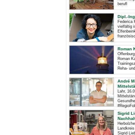
berufl
Dipl.-In
Federica P
vielfältig
Elfenbein
französis
Roman Ka
Offenburg
Roman Kap
Trainings
Reha- un
André M
Mittelst
Lahr, 16.
Mittelstä
Gesundhei
#RegioFok
Sigrid L
Nachhalt
Herbolzhe
Landkreis
Sigrid Lie