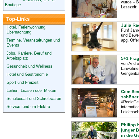
wurde – B
Boutique
Lesezeit:
Top-Links
Julia Ra
Hotel, Ferienwohnung,
Fünf Jahr
Übernachtung
und Beweg
Termine, Veranstaltungen und
apg. Offe
Events
Jobs, Karriere, Beruf und
Arbeitsplatz
5+1 Fra
von Andre
Gesundheit und Wellness
Einwohner
Gengenb
Hotel und Gastronomie
Sport und Freizeit
Leihen, Leasen oder Mieten
Cem Sevg
schöner 
Schulbedarf und Schreibwaren
#RegioGes
Service rund um Elektro
internati
Leidensch
Philipp 
junger B
in die 