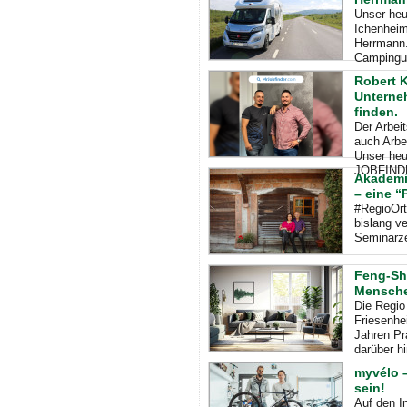
Unser heu
Ichenheim
Herrmann.
Campingur
Robert K
Unterneh
finden.
Der Arbei
auch Arbe
Unser heu
JOBFINDE
Akademie
– eine “
#RegioOrt
bislang ve
Seminarze
Feng-Sh
Mensch
Die Regio
Friesenhei
Jahren Pr
darüber h
myvélo –
sein!
Auf den I