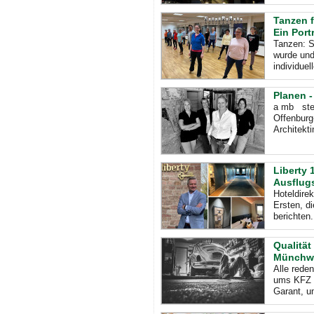
Tanzen f
Ein Portr
Tanzen: S
wurde und
individue
Planen -
a mb steh
Offenburg
Architekt
Liberty 
Ausflugs
Hoteldire
Ersten, d
berichten
Qualität
Münchw
Alle rede
ums KFZ W
Garant, u