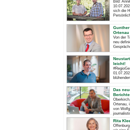
Bild: Ann
10.07.202
sich die H
Persönlich
Gunther 
Ortenau
Von der T
neu defin
Gesprächs
Neustart
leicht!
#RegioGes
01.07.2024
blühenden
Das neue
Berichte
Oberkirch
Ortenau, i
von Wolfg
journalist
Rita Kle
Offenburg,