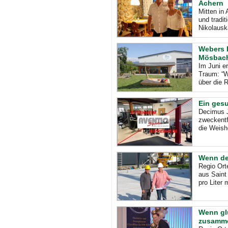
Achern
Mitten in 
und tradit
Nikolausk
Webers H
Mösbac
Im Juni e
Traum: “W
über die 
Ein ges
Decimus J
zweckent
die Weish
Wenn der
Regio Ort
aus Saint 
pro Liter
Wenn gl
zusamme