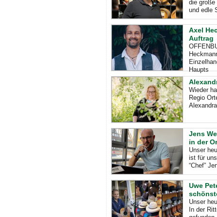
die große 
und edle 
Axel He
Auftrag
OFFENBURG
Heckmann 
Einzelhan
Haupts
Alexandr
Wieder ha
Regio Ort
Alexandra 
Jens Web
in der O
Unser heu
ist für un
“Chef” Je
Uwe Pet
schönst
Unser heu
In der Ri